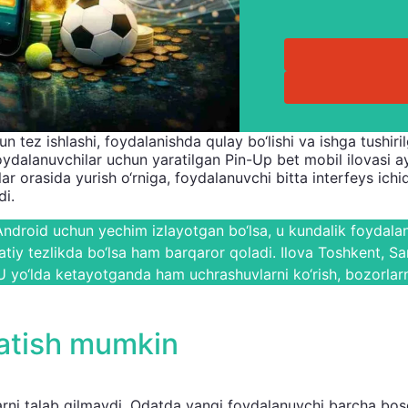
n tez ishlashi, foydalanishda qulay bo‘lishi va ishga tushir
foydalanuvchilar uchun yaratilgan Pin-Up bet mobil ilovasi a
lar orasida yurish o‘rniga, foydalanuvchi bitta interfeys ichid
di.
ndroid uchun yechim izlayotgan bo‘lsa, u kundalik foydalani
 odatiy tezlikda bo‘lsa ham barqaror qoladi. Ilova Toshkent
 yo‘lda ketayotganda ham uchrashuvlarni ko‘rish, bozorlarn
natish mumkin
arni talab qilmaydi. Odatda yangi foydalanuvchi barcha bos