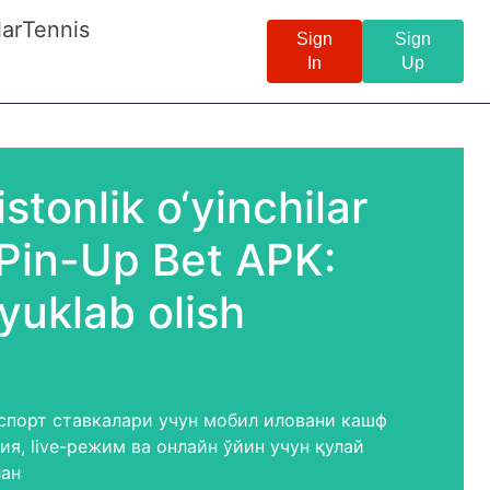
Русский
lar
Tennis
Sign
Sign
(
Russian
)
In
Up
Uzbek
stonlik o‘yinchilar
Pin-Up Bet APK:
 yuklab olish
спорт ставкалари учун мобил иловани кашф
ия, live-режим ва онлайн ўйин учун қулай
лан