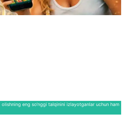
 olishning eng so‘nggi talqinini izlayotganlar uchun ham