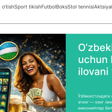
 o‘tish
Sport tikish
Futbol
Boks
Stol tennisi
Aktsiya
O‘zbeki
uchun 
ilovani
Ўзбекистондаги 
этинг — кенг лин
имкониятлар би