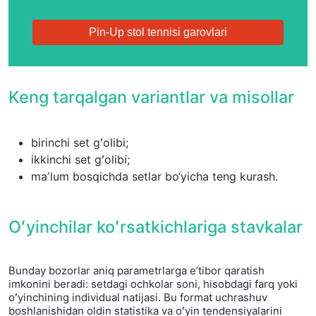
Pin-Up stol tennisi garovlari
Keng tarqalgan variantlar va misollar
birinchi set gʻolibi;
ikkinchi set gʻolibi;
maʼlum bosqichda setlar bo‘yicha teng kurash.
Oʻyinchilar koʻrsatkichlariga stavkalar
Bunday bozorlar aniq parametrlarga eʼtibor qaratish
imkonini beradi: setdagi ochkolar soni, hisobdagi farq yoki
oʻyinchining individual natijasi. Bu format uchrashuv
boshlanishidan oldin statistika va oʻyin tendensiyalarini