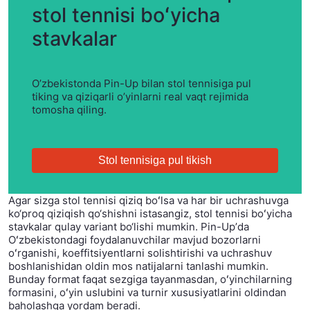
stol tennisi boʻyicha
stavkalar
O’zbekistonda Pin-Up bilan stol tennisiga pul
tiking va qiziqarli o’yinlarni real vaqt rejimida
tomosha qiling.
Stol tennisiga pul tikish
Agar sizga stol tennisi qiziq boʻlsa va har bir uchrashuvga
ko‘proq qiziqish qo‘shishni istasangiz, stol tennisi boʻyicha
stavkalar qulay variant bo‘lishi mumkin. Pin-Upʼda
Oʻzbekistondagi foydalanuvchilar mavjud bozorlarni
oʻrganishi, koeffitsiyentlarni solishtirishi va uchrashuv
boshlanishidan oldin mos natijalarni tanlashi mumkin.
Bunday format faqat sezgiga tayanmasdan, oʻyinchilarning
formasini, oʻyin uslubini va turnir xususiyatlarini oldindan
baholashga yordam beradi.