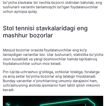
boʻyicha stavkalar bir nechta bozorni oldindan baholab, eng
tushunarli variantni tanlamoqchi boʻlgan foydalanuvchilar
uchun ayniqsa qulay.
Stol tennisi stavkalaridagi eng
mashhur bozorlar
Mavjud bozorlar orasida foydalanuvchilar eng koʻp
tanlaydigan variantlar bor. Ular tushunarli, statistika boʻyicha
oson kuzatiladi va yangi boshlovchilar hamda tajribaliroq
foydalanuvchilar uchun mos keladi.
Pin-Upʼda uchrashuv gʻolibiga, ochkolar totaliga, foralarga
va aniq setlar bo‘yicha bozorlar eng talabgir hisoblanadi.
Bunday variantlar oʻyinchilarning umumiy darajasini ham,
uchrashuvning alohida qismlarini ham tahlil qilish imkonini
beradi.