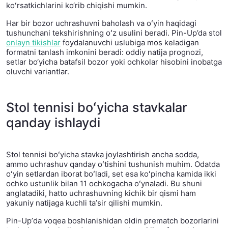
koʻrsatkichlarini ko‘rib chiqishi mumkin.
Har bir bozor uchrashuvni baholash va oʻyin haqidagi
tushunchani tekshirishning oʻz usulini beradi. Pin-Up’da stol
onlayn tikishlar
foydalanuvchi uslubiga mos keladigan
formatni tanlash imkonini beradi: oddiy natija prognozi,
setlar bo‘yicha batafsil bozor yoki ochkolar hisobini inobatga
oluvchi variantlar.
Stol tennisi boʻyicha stavkalar
qanday ishlaydi
Stol tennisi boʻyicha stavka joylashtirish ancha sodda,
ammo uchrashuv qanday oʻtishini tushunish muhim. Odatda
oʻyin setlardan iborat boʻladi, set esa koʻpincha kamida ikki
ochko ustunlik bilan 11 ochkogacha oʻynaladi. Bu shuni
anglatadiki, hatto uchrashuvning kichik bir qismi ham
yakuniy natijaga kuchli taʼsir qilishi mumkin.
Pin-Upʼda voqea boshlanishidan oldin prematch bozorlarini