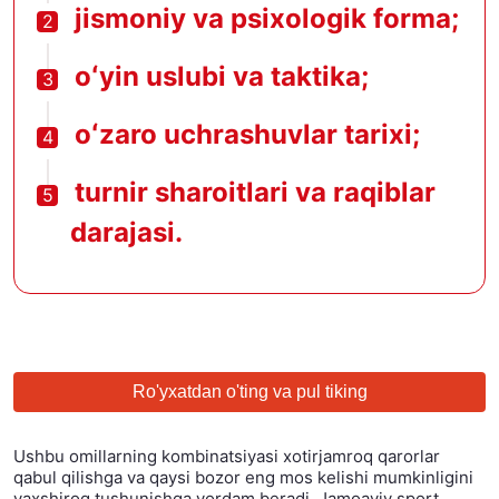
jismoniy va psixologik forma;
oʻyin uslubi va taktika;
oʻzaro uchrashuvlar tarixi;
turnir sharoitlari va raqiblar
darajasi.
Ro'yxatdan o'ting va pul tiking
Ushbu omillarning kombinatsiyasi xotirjamroq qarorlar
qabul qilishga va qaysi bozor eng mos kelishi mumkinligini
yaxshiroq tushunishga yordam beradi. Jamoaviy sport