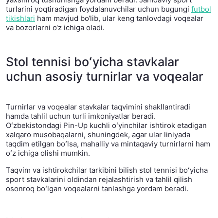
turlarini yoqtiradigan foydalanuvchilar uchun bugungi
futbol
tikishlari
ham mavjud bo‘lib, ular keng tanlovdagi voqealar
va bozorlarni o‘z ichiga oladi.
Stol tennisi boʻyicha stavkalar
uchun asosiy turnirlar va voqealar
Turnirlar va voqealar stavkalar taqvimini shakllantiradi
hamda tahlil uchun turli imkoniyatlar beradi.
Oʻzbekistondagi Pin-Up kuchli oʻyinchilar ishtirok etadigan
xalqaro musobaqalarni, shuningdek, agar ular liniyada
taqdim etilgan boʻlsa, mahalliy va mintaqaviy turnirlarni ham
oʻz ichiga olishi mumkin.
Taqvim va ishtirokchilar tarkibini bilish stol tennisi boʻyicha
sport stavkalarini oldindan rejalashtirish va tahlil qilish
osonroq boʻlgan voqealarni tanlashga yordam beradi.