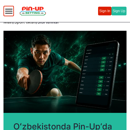
Русский
(
Russian
)
Sign In
Sign Up
Uzbek
Main
/
Sport tikish
/
Stol tennisi
Oʻzbekistonda Pin-Upʼda