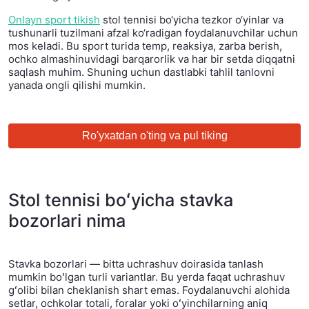
Onlayn sport tikish
stol tennisi bo‘yicha tezkor o‘yinlar va
tushunarli tuzilmani afzal ko‘radigan foydalanuvchilar uchun
mos keladi. Bu sport turida temp, reaksiya, zarba berish,
ochko almashinuvidagi barqarorlik va har bir setda diqqatni
saqlash muhim. Shuning uchun dastlabki tahlil tanlovni
yanada ongli qilishi mumkin.
Ro'yxatdan o'ting va pul tiking
Stol tennisi boʻyicha stavka
bozorlari nima
Stavka bozorlari — bitta uchrashuv doirasida tanlash
mumkin boʻlgan turli variantlar. Bu yerda faqat uchrashuv
gʻolibi bilan cheklanish shart emas. Foydalanuvchi alohida
setlar, ochkolar totali, foralar yoki oʻyinchilarning aniq