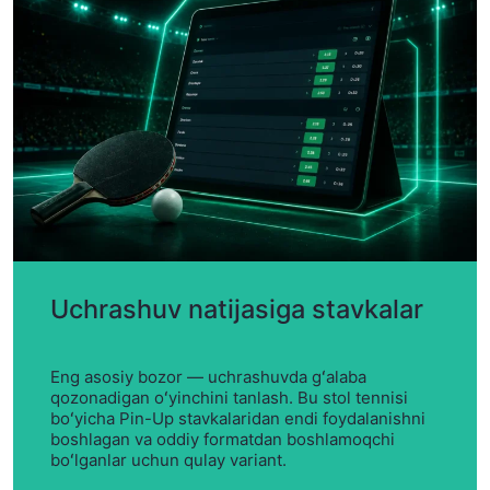
Uchrashuv natijasiga stavkalar
Eng asosiy bozor — uchrashuvda gʻalaba
qozonadigan oʻyinchini tanlash. Bu stol tennisi
boʻyicha Pin-Up stavkalaridan endi foydalanishni
boshlagan va oddiy formatdan boshlamoqchi
boʻlganlar uchun qulay variant.