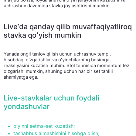
uchrashuv davomida stavka joylashtirishi mumkin.
Liveʼda qanday qilib muvaffaqiyatliroq
stavka qoʻyish mumkin
Yanada ongli tanlov qilish uchun uchrashuv tempi,
hisobdagi oʻzgarishlar va oʻyinchilarning bosimga
reaksiyasini kuzatish muhim. Stol tennisida momentum tez
oʻzgarishi mumkin, shuning uchun har bir set tahlili
ahamiyatga ega.
Live-stavkalar uchun foydali
yondashuvlar
oʻyinni setma-set kuzatish;
tashabbus almashishini hisobga olish;