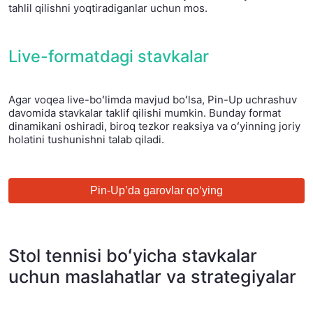
tahlil qilishni yoqtiradiganlar uchun mos.
Live-formatdagi stavkalar
Agar voqea live-boʻlimda mavjud boʻlsa, Pin-Up uchrashuv
davomida stavkalar taklif qilishi mumkin. Bunday format
dinamikani oshiradi, biroq tezkor reaksiya va oʻyinning joriy
holatini tushunishni talab qiladi.
Pin-Up’da garovlar qo‘ying
Stol tennisi boʻyicha stavkalar
uchun maslahatlar va strategiyalar