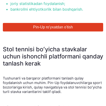
joriy statistikadan foydalanish;
bankrollni ehtiyotkorlik bilan boshqarish.
Pin-Up ro'yxatdan o'tish
Stol tennisi boʻyicha stavkalar
uchun ishonchli platformani qanday
tanlash kerak
Tushunarli va barqaror platformani tanlash qulay
foydalanish uchun muhim. Pin-Up foydalanuvchilarga sport
bozorlariga kirish, qulay navigatsiya va stol tennisi boʻyicha
turli stavka variantlarini taklif qiladi.