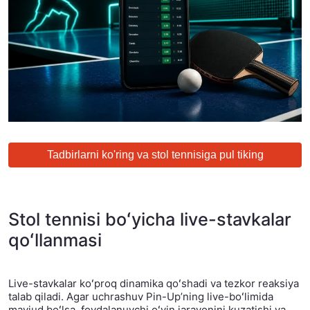
Tadbirlarni ko'ring va stol tennisiga pul tiking
Stol tennisi boʻyicha live-stavkalar
qoʻllanmasi
Live-stavkalar koʻproq dinamika qoʻshadi va tezkor reaksiya
talab qiladi. Agar uchrashuv Pin-Upʼning live-boʻlimida
mavjud boʻlsa, foydalanuvchi oʻyin jarayonini kuzatishi va