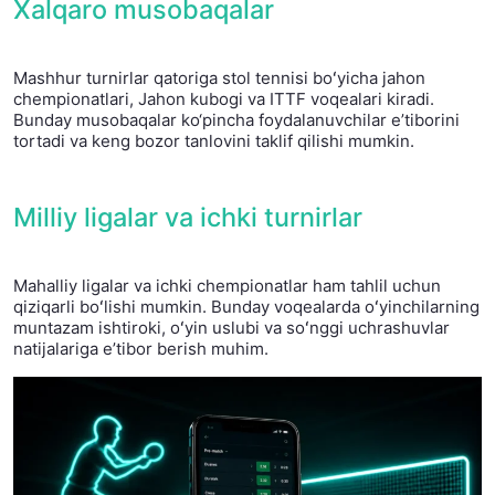
Xalqaro musobaqalar
Mashhur turnirlar qatoriga stol tennisi boʻyicha jahon
chempionatlari, Jahon kubogi va ITTF voqealari kiradi.
Bunday musobaqalar ko‘pincha foydalanuvchilar eʼtiborini
tortadi va keng bozor tanlovini taklif qilishi mumkin.
Milliy ligalar va ichki turnirlar
Mahalliy ligalar va ichki chempionatlar ham tahlil uchun
qiziqarli boʻlishi mumkin. Bunday voqealarda oʻyinchilarning
muntazam ishtiroki, oʻyin uslubi va soʻnggi uchrashuvlar
natijalariga eʼtibor berish muhim.