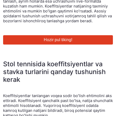
tanlash, ayrim hollarda esa uchrashuvni live-formatda
kuzatish ham mumkin. Koeffitsiyentlar natijaning taxminiy
ehtimolini va mumkin boʻlgan qaytimni koʻrsatadi. Asosiy
qoidalarni tushunish uchrashuvni xotirjamroq tahlil qilish va
bozorlarni ishonchliroq tanlashga yordam beradi.
Hozir pul tiking!
Stol tennisida koeffitsiyentlar va
stavka turlarini qanday tushunish
kerak
Koeffitsiyentlar tanlangan voqea sodir boʻlish ehtimolini aks
ettiradi. Koeffitsiyent qanchalik past boʻlsa, natija shunchalik
ehtimolli hisoblanadi. Yuqoriroq koeffitsiyent odatda
kamroq kutilgan natijani bildiradi, biroq potensial qaytim
kattaroq boʻlishi mumkin.