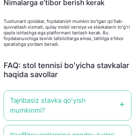
Nimalarga eʼtibor berish kerak
Tushunarli qoidalar, foydalanish mumkin boʻlgan qoʻllab-
quvvatlash xizmati, qulay mobil versiya va stavkalarni toʻgʻri
qayta ishlashga ega platformani tanlash kerak. Bu
foydalanuvchiga texnik tafsilotlarga emas, tahlilga eʼtibor
qaratishga yordam beradi.
FAQ: stol tennisi boʻyicha stavkalar
haqida savollar
Tajribasiz stavka qoʻyish
mumkinmi?