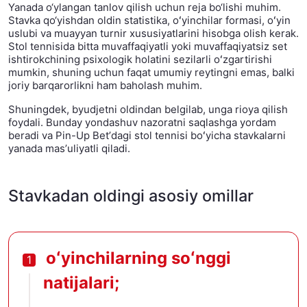
Yanada o‘ylangan tanlov qilish uchun reja bo‘lishi muhim.
Stavka qo‘yishdan oldin statistika, oʻyinchilar formasi, oʻyin
uslubi va muayyan turnir xususiyatlarini hisobga olish kerak.
Stol tennisida bitta muvaffaqiyatli yoki muvaffaqiyatsiz set
ishtirokchining psixologik holatini sezilarli oʻzgartirishi
mumkin, shuning uchun faqat umumiy reytingni emas, balki
joriy barqarorlikni ham baholash muhim.
Shuningdek, byudjetni oldindan belgilab, unga rioya qilish
foydali. Bunday yondashuv nazoratni saqlashga yordam
beradi va Pin-Up Betʼdagi stol tennisi boʻyicha stavkalarni
yanada masʼuliyatli qiladi.
Stavkadan oldingi asosiy omillar
oʻyinchilarning soʻnggi
natijalari;