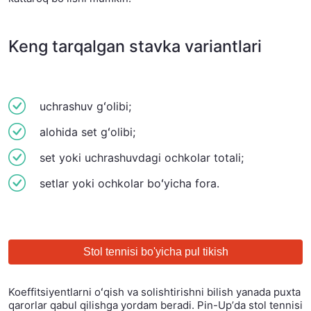
Keng tarqalgan stavka variantlari
uchrashuv gʻolibi;
alohida set gʻolibi;
set yoki uchrashuvdagi ochkolar totali;
setlar yoki ochkolar boʻyicha fora.
Stol tennisi bo'yicha pul tikish
Koeffitsiyentlarni oʻqish va solishtirishni bilish yanada puxta
qarorlar qabul qilishga yordam beradi. Pin-Upʼda stol tennisi