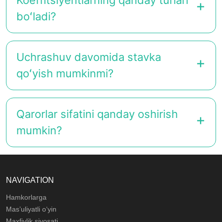
Koeffitsiyentlarning qanday turlari
boʻladi?
Uchrashuv davomida stavka
qoʻyish mumkinmi?
Qarorlar sifatini qanday oshirish
mumkin?
NAVIGATION
Hamkorlarga
Mas’uliyatli o‘yin
Maxfiylik siyosati