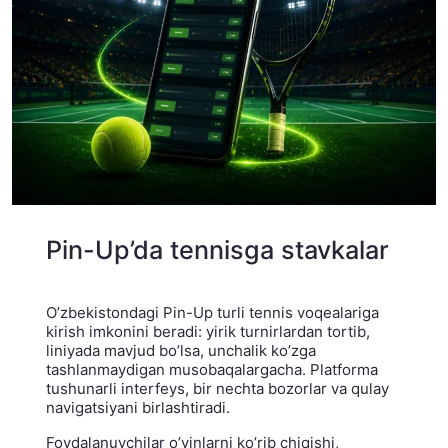
Pin-Up’da tennisga stavkalar
O’zbekistondagi Pin-Up turli tennis voqealariga
kirish imkonini beradi: yirik turnirlardan tortib,
liniyada mavjud bo’lsa, unchalik ko’zga
tashlanmaydigan musobaqalargacha. Platforma
tushunarli interfeys, bir nechta bozorlar va qulay
navigatsiyani birlashtiradi.
Foydalanuvchilar o’yinlarni ko’rib chiqishi,