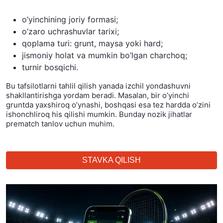
o’yinchining joriy formasi;
o’zaro uchrashuvlar tarixi;
qoplama turi: grunt, maysa yoki hard;
jismoniy holat va mumkin bo’lgan charchoq;
turnir bosqichi.
Bu tafsilotlarni tahlil qilish yanada izchil yondashuvni
shakllantirishga yordam beradi. Masalan, bir o’yinchi
gruntda yaxshiroq o’ynashi, boshqasi esa tez hardda o’zini
ishonchliroq his qilishi mumkin. Bunday nozik jihatlar
prematch tanlov uchun muhim.
STAVKA QILISH