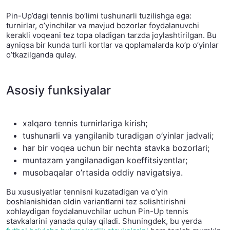
Pin-Up’dagi tennis bo’limi tushunarli tuzilishga ega:
turnirlar, o’yinchilar va mavjud bozorlar foydalanuvchi
kerakli voqeani tez topa oladigan tarzda joylashtirilgan. Bu
ayniqsa bir kunda turli kortlar va qoplamalarda ko’p o’yinlar
o’tkazilganda qulay.
Asosiy funksiyalar
xalqaro tennis turnirlariga kirish;
tushunarli va yangilanib turadigan o’yinlar jadvali;
har bir voqea uchun bir nechta stavka bozorlari;
muntazam yangilanadigan koeffitsiyentlar;
musobaqalar o’rtasida oddiy navigatsiya.
Bu xususiyatlar tennisni kuzatadigan va o’yin
boshlanishidan oldin variantlarni tez solishtirishni
xohlaydigan foydalanuvchilar uchun Pin-Up tennis
stavkalarini yanada qulay qiladi. Shuningdek, bu yerda