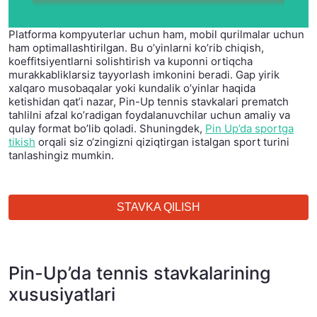
Platforma kompyuterlar uchun ham, mobil qurilmalar uchun
ham optimallashtirilgan. Bu o’yinlarni ko’rib chiqish,
koeffitsiyentlarni solishtirish va kuponni ortiqcha
murakkabliklarsiz tayyorlash imkonini beradi. Gap yirik
xalqaro musobaqalar yoki kundalik o’yinlar haqida
ketishidan qat’i nazar, Pin-Up tennis stavkalari prematch
tahlilni afzal ko’radigan foydalanuvchilar uchun amaliy va
qulay format bo’lib qoladi. Shuningdek,
Pin Up’da sportga
tikish
orqali siz o‘zingizni qiziqtirgan istalgan sport turini
tanlashingiz mumkin.
STAVKA QILISH
Pin-Up’da tennis stavkalarining
xususiyatlari