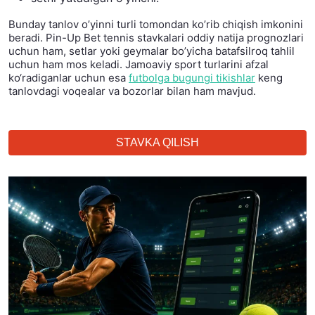
Bunday tanlov o’yinni turli tomondan ko’rib chiqish imkonini
beradi. Pin-Up Bet tennis stavkalari oddiy natija prognozlari
uchun ham, setlar yoki geymalar bo’yicha batafsilroq tahlil
uchun ham mos keladi. Jamoaviy sport turlarini afzal
ko‘radiganlar uchun esa
futbolga bugungi tikishlar
keng
tanlovdagi voqealar va bozorlar bilan ham mavjud.
STAVKA QILISH