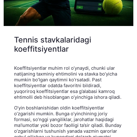
Tennis stavkalaridagi
koeffitsiyentlar
Koeffitsiyentlar muhim rol o’ynaydi, chunki ular
natijaning taxminiy ehtimolini va stavka bo’yicha
mumkin bo’lgan qaytimni ko’rsatadi. Past
koeffitsiyentlar odatda favoritni bildiradi,
yuqoriroq koeffitsiyentlar esa g’alabasi kamroq
ehtimolli deb hisoblangan o’yinchiga ishora qiladi.
O’yin boshlanishidan oldin koeffitsiyentlar
o’zgarishi mumkin. Bunga o’yinchining joriy
formasi, so’nggi yangiliklar, jarohatlar haqidagi
ma’lumotlar yoki bozor faolligi ta’sir qiladi. Bunday
o’zgarishlarni tushunish yanada vazmin qarorlar
qabul qilishga va kupondagi dolzarb qiymatni