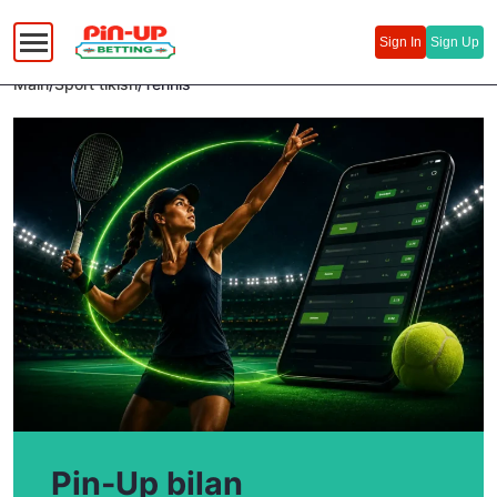
Русский
(
Russian
)
Sign In
Sign Up
Uzbek
Main
/
Sport tikish
/
Tennis
Pin-Up bilan