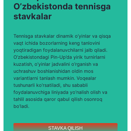
O’zbekistonda tennisga
stavkalar
Tennisga stavkalar dinamik o’yinlar va qisqa
vaqt ichida bozorlarning keng tanlovini
yoqtiradigan foydalanuvchilarni jalb qiladi.
O’zbekistondagi Pin-Up’da yirik turnirlarni
kuzatish, o’yinlar jadvalini o’rganish va
uchrashuv boshlanishidan oldin mos
variantlarni tanlash mumkin. Voqealar
tushunarli ko’rsatiladi, shu sababli
foydalanuvchiga liniyada yo’nalish olish va
tahlil asosida qaror qabul qilish osonroq
bo’ladi.
STAVKA QILISH