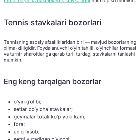
futbol bo‘yicha bukmekerlik stavkalarini
ham topish mumkin.
Tennis stavkalari bozorlari
Tennisning asosiy afzalliklaridan biri — mavjud bozorlarning
xilma-xilligidir. Foydalanuvchi o’yin tahlili, o’yinchilar formasi
va turnir sharoitlariga qarab turli turdagi stavkalarni tanlashi
mumkin.
Eng keng tarqalgan bozorlar
o’yin g’olibi;
setlar bo’yicha stavkalar;
geymalar totali ko’p yoki kam;
fora;
aniq hisob;
setni yutadigan o’yinchi.