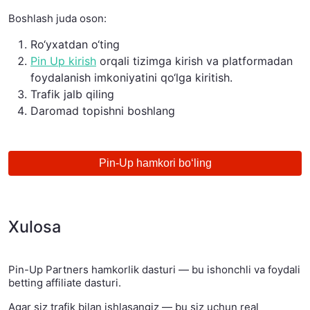
Boshlash juda oson:
Ro‘yxatdan o‘ting
Pin Up kirish
orqali tizimga kirish va platformadan
foydalanish imkoniyatini qo‘lga kiritish.
Trafik jalb qiling
Daromad topishni boshlang
Pin-Up hamkori bo‘ling
Xulosa
Pin-Up Partners hamkorlik dasturi — bu ishonchli va foydali
betting affiliate dasturi.
Agar siz trafik bilan ishlasangiz — bu siz uchun real