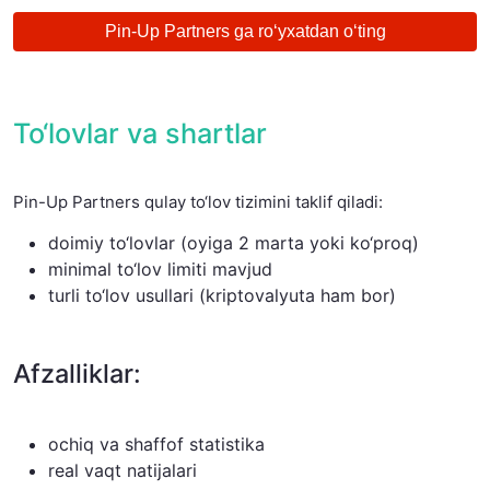
Pin-Up Partners ga ro‘yxatdan o‘ting
To‘lovlar va shartlar
Pin-Up Partners qulay to‘lov tizimini taklif qiladi:
doimiy to‘lovlar (oyiga 2 marta yoki ko‘proq)
minimal to‘lov limiti mavjud
turli to‘lov usullari (kriptovalyuta ham bor)
Afzalliklar:
ochiq va shaffof statistika
real vaqt natijalari