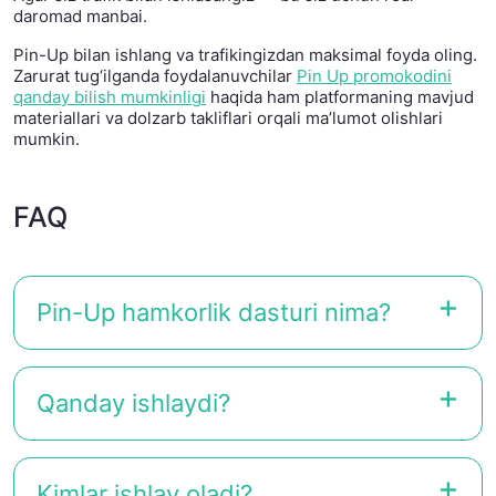
daromad manbai.
Pin-Up bilan ishlang va trafikingizdan maksimal foyda oling.
Zarurat tug‘ilganda foydalanuvchilar
Pin Up promokodini
qanday bilish mumkinligi
haqida ham platformaning mavjud
materiallari va dolzarb takliflari orqali ma’lumot olishlari
mumkin.
FAQ
Pin-Up hamkorlik dasturi nima?
Qanday ishlaydi?
Kimlar ishlay oladi?