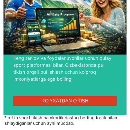
Keng tanlov va foydalanuvchilar uchun qulay
sport platformasi bilan O’zbekistonda pul
tikish orqali pul ishlash uchun ko’proq
imkoniyatlarga ega bo’ling.
RO‘YXATDAN O‘TISH
Pin-Up sport tikish hamkorlik dasturi betting trafik bilan
ishlaydiganlar uchun ayni muddao.