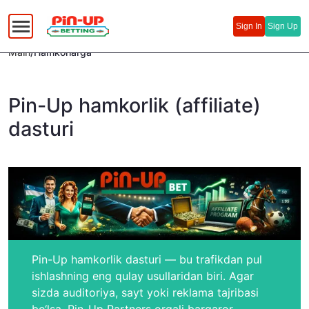
Русский
(
Russian
)
Sign In
Sign Up
Uzbek
Main
/
Hamkorlarga
Pin-Up hamkorlik (affiliate)
dasturi
Pin-Up hamkorlik dasturi — bu trafikdan pul
ishlashning eng qulay usullaridan biri. Agar
sizda auditoriya, sayt yoki reklama tajribasi