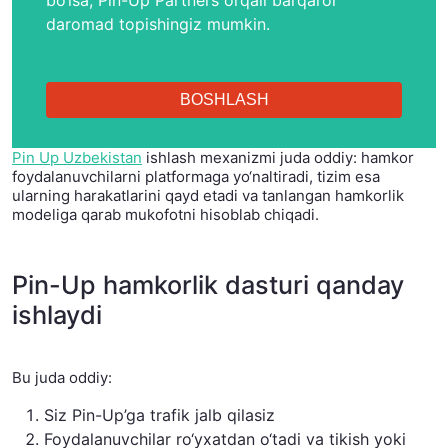
bo‘lsa, Pin-Up Partners orqali barqaror
daromad topishingiz mumkin.
BOSHLASH
Pin Up Uzbekistan
ishlash mexanizmi juda oddiy: hamkor
foydalanuvchilarni platformaga yo‘naltiradi, tizim esa
ularning harakatlarini qayd etadi va tanlangan hamkorlik
modeliga qarab mukofotni hisoblab chiqadi.
Pin-Up hamkorlik dasturi qanday
ishlaydi
Bu juda oddiy:
Siz Pin-Up’ga trafik jalb qilasiz
Foydalanuvchilar ro‘yxatdan o‘tadi va tikish yoki