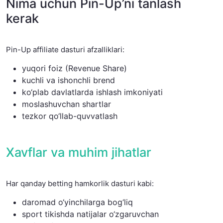
Nima uchun Pin-Up’ni tanlash
kerak
Pin-Up affiliate dasturi afzalliklari:
yuqori foiz (Revenue Share)
kuchli va ishonchli brend
ko‘plab davlatlarda ishlash imkoniyati
moslashuvchan shartlar
tezkor qo‘llab-quvvatlash
Xavflar va muhim jihatlar
Har qanday betting hamkorlik dasturi kabi:
daromad o‘yinchilarga bog‘liq
sport tikishda natijalar o‘zgaruvchan