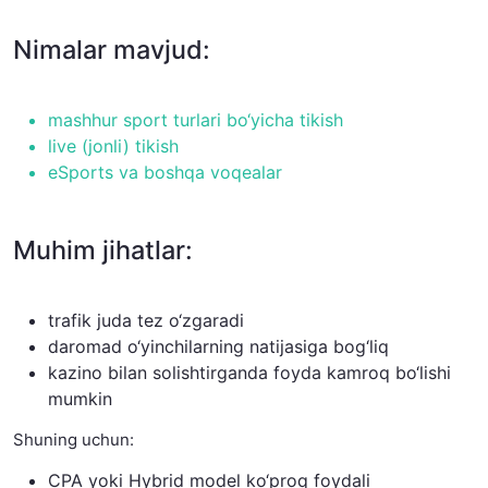
Nimalar mavjud:
mashhur sport turlari bo‘yicha tikish
live (jonli) tikish
eSports va boshqa voqealar
Muhim jihatlar:
trafik juda tez o‘zgaradi
daromad o‘yinchilarning natijasiga bog‘liq
kazino bilan solishtirganda foyda kamroq bo‘lishi
mumkin
Shuning uchun:
CPA yoki Hybrid model ko‘proq foydali