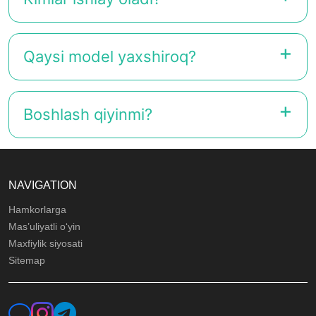
Qaysi model yaxshiroq?
Boshlash qiyinmi?
NAVIGATION
Hamkorlarga
Mas’uliyatli o‘yin
Maxfiylik siyosati
Sitemap