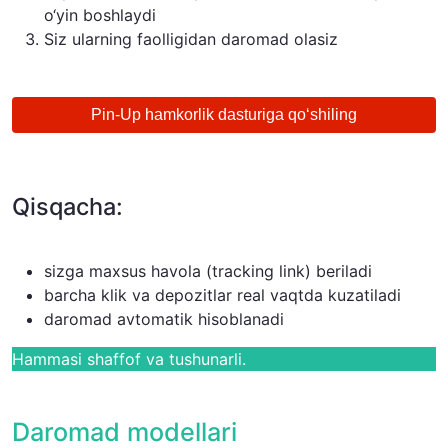
o‘yin boshlaydi
Siz ularning faolligidan daromad olasiz
Pin-Up hamkorlik dasturiga qo‘shiling
Qisqacha:
sizga maxsus havola (tracking link) beriladi
barcha klik va depozitlar real vaqtda kuzatiladi
daromad avtomatik hisoblanadi
Hammasi shaffof va tushunarli.
Daromad modellari