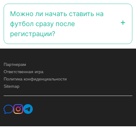
Можно ли начать ставить на
футбол сразу после
регистрации?
Партнерам
Ответственная игра
Политика конфиденциальности
Sitemap