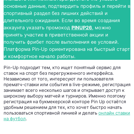
основные данные, подтвердить профиль и перейти в
спортивный раздел без лишних действий и
длительного ожидания. Если во время создания
аккаунта указать промокод
PINUP26
, можно
принять участие в приветственной акции и
получить фрибет после выполнения ее условий.
Платформа Pin-Up ориентирована на быстрый старт
и комфортное начало работы.
Pin-Up подходит тем, кто ищет понятный сервис для
ставок на спорт без перегруженного интерфейса.
Независимо от того, интересуют ли пользователя
прематч-ставки или события в live-режиме, регистрация
занимает всего несколько шагов и открывает доступ к
широкому выбору матчей и турниров. Именно поэтому
регистрация на букмекерской конторе Pin Up остаётся
удобным решением для тех, кто хочет быстро начать
пользоваться спортивной линией и делать
онлайн ставки
на футбол
.