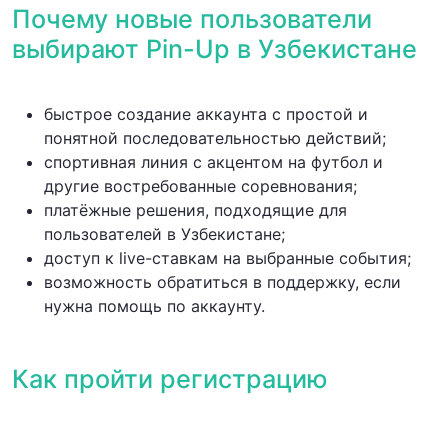
Почему новые пользователи
выбирают Pin-Up в Узбекистане
быстрое создание аккаунта с простой и
понятной последовательностью действий;
спортивная линия с акцентом на футбол и
другие востребованные соревнования;
платёжные решения, подходящие для
пользователей в Узбекистане;
доступ к live-ставкам на выбранные события;
возможность обратиться в поддержку, если
нужна помощь по аккаунту.
Как пройти регистрацию